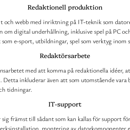
Redaktionell produktion
int och webb med inriktning på IT-teknik som dator
m digital underhållning, inklusive spel på PC och 
som e-sport, utbildningar, spel som verktyg inom s
Redaktörsarbete
nsarbetet med att komma på redaktionella idéer, att
ng. Detta inkluderar även att som utomstående vara b
ch tidningar.
IT-support
sig främst till sådant som kan kallas för support 
verksinstallation, montering av datorkomponenter 